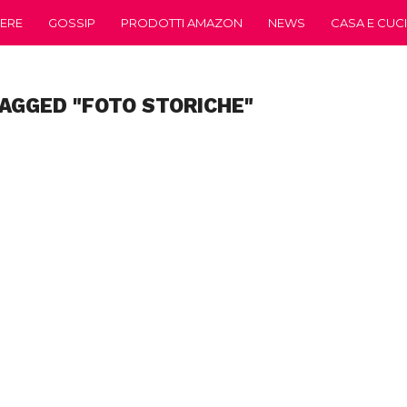
ERE
GOSSIP
PRODOTTI AMAZON
NEWS
CASA E CUC
TAGGED "FOTO STORICHE"