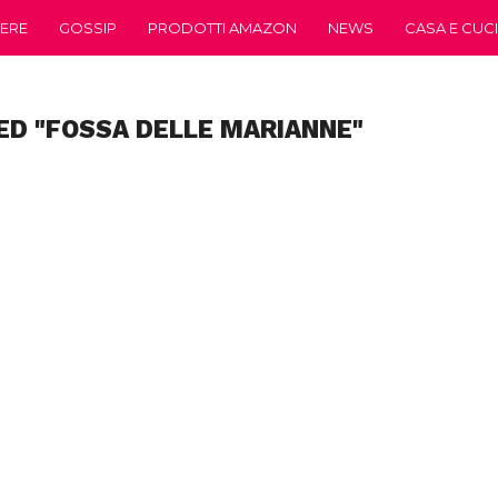
ERE
GOSSIP
PRODOTTI AMAZON
NEWS
CASA E CUC
ED "FOSSA DELLE MARIANNE"