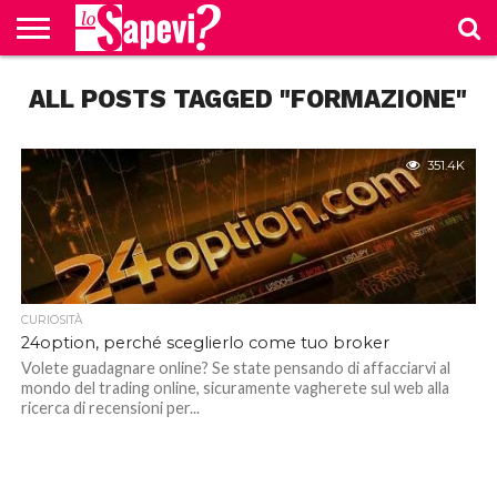
CURIOSITÀ
ALL POSTS TAGGED "FORMAZIONE"
BENESSERE
GOSSIP
PRODOTTI
NEWS
CASA E
AMAZON
CUCINA
351.4K
CURIOSITÀ
24option, perché sceglierlo come tuo broker
Volete guadagnare online? Se state pensando di affacciarvi al
mondo del trading online, sicuramente vagherete sul web alla
ricerca di recensioni per...