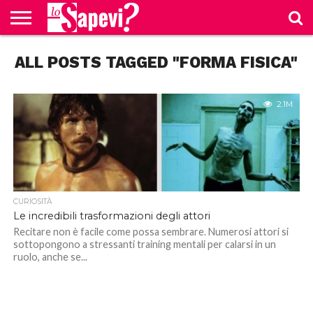
CURIOSITÀ
ALL POSTS TAGGED "FORMA FISICA"
BENESSERE
GOSSIP
PRODOTTI
NEWS
CASA E
AMAZON
CUCINA
2.1M
CURIOSITÀ
Le incredibili trasformazioni degli attori
Recitare non è facile come possa sembrare. Numerosi attori si
sottopongono a stressanti training mentali per calarsi in un
ruolo, anche se...