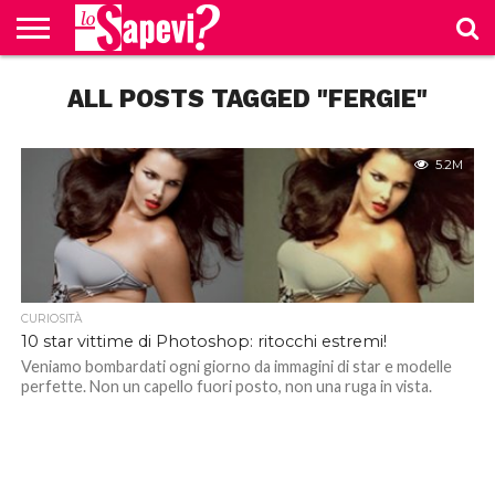
CURIOSITÀ
ALL POSTS TAGGED "FERGIE"
BENESSERE
GOSSIP
PRODOTTI
NEWS
CASA E
AMAZON
CUCINA
5.2M
CURIOSITÀ
10 star vittime di Photoshop: ritocchi estremi!
Veniamo bombardati ogni giorno da immagini di star e modelle
perfette. Non un capello fuori posto, non una ruga in vista.