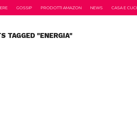
ERE
GOSSIP
PRODOTTI AMAZON
NEWS
CASA E CUC
TS TAGGED "ENERGIA"