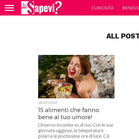
CURIOSITÀ
BENESS
ALL POS
449.6K
BENESSERE
15 alimenti che fanno
bene al tuo umore!
L’inverno incombe su di noi. Con le sue
giornate uggiose, le temperature
polari e le pochissime ore di luce. C’è