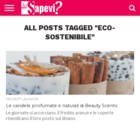
CURIOSITÀ
ALL POSTS TAGGED "ECO-
BENESSERE
GOSSIP
PRODOTTI
NEWS
CASA E
AMAZON
CUCINA
SOSTENIBILE"
342.9K
PRODOTTI AMAZON
Le candele profumate e naturali di Beauty Scents
Le giornate si accorciano, il freddo avanza e le coperte
rivendicano il loro posto sul divano.