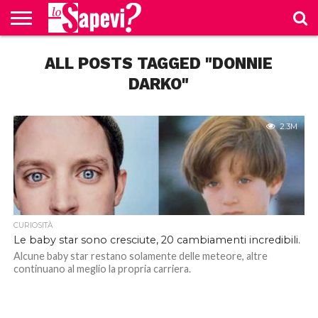
CURIOSITÀ
ALL POSTS TAGGED "DONNIE
BENESSERE
GOSSIP
PRODOTTI
NEWS
CASA E
AMAZON
CUCINA
DARKO"
2.3M
CURIOSITÀ
Le baby star sono cresciute, 20 cambiamenti incredibili.
Alcune baby star restano solamente delle meteore, altre
continuano al meglio la propria carriera.