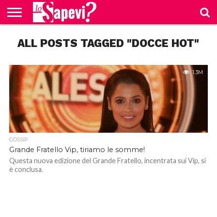
CURIOSITÀ
ALL POSTS TAGGED "DOCCE HOT"
BENESSERE
GOSSIP
PRODOTTI
NEWS
CASA E
AMAZON
CUCINA
1.3M
GOSSIP
Grande Fratello Vip, tiriamo le somme!
Questa nuova edizione del Grande Fratello, incentrata sui Vip, si
è conclusa.