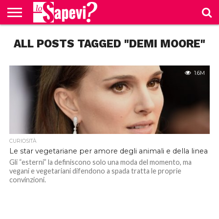
CURIOSITÀ
ALL POSTS TAGGED "DEMI MOORE"
BENESSERE
GOSSIP
PRODOTTI
NEWS
CASA E
AMAZON
CUCINA
1.6M
CURIOSITÀ
Le star vegetariane per amore degli animali e della linea
Gli “esterni” la definiscono solo una moda del momento, ma
vegani e vegetariani difendono a spada tratta le proprie
convinzioni.