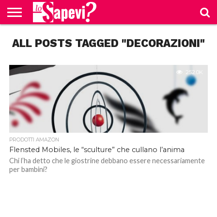
CURIOSITÀ
ALL POSTS TAGGED "DECORAZIONI"
BENESSERE
GOSSIP
PRODOTTI
NEWS
CASA E
AMAZON
CUCINA
252.0K
PRODOTTI AMAZON
Flensted Mobiles, le “sculture” che cullano l’anima
Chi l’ha detto che le giostrine debbano essere necessariamente
per bambini?