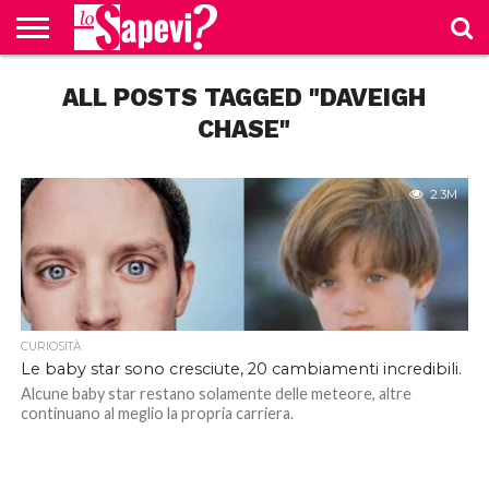
CURIOSITÀ
ALL POSTS TAGGED "DAVEIGH
BENESSERE
GOSSIP
PRODOTTI
NEWS
CASA E
AMAZON
CUCINA
CHASE"
2.3M
CURIOSITÀ
Le baby star sono cresciute, 20 cambiamenti incredibili.
Alcune baby star restano solamente delle meteore, altre
continuano al meglio la propria carriera.