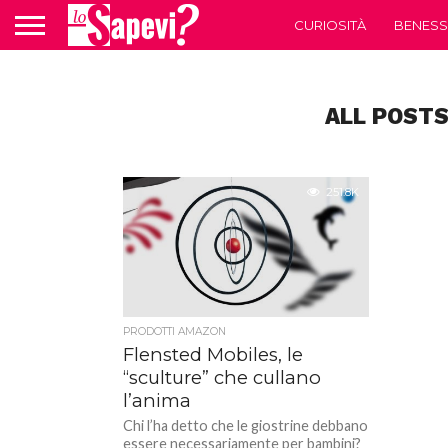
CURIOSITÀ
BENESS
ALL POSTS
251.8K
PRODOTTI AMAZON
Flensted Mobiles, le
“sculture” che cullano
l’anima
Chi l’ha detto che le giostrine debbano
essere necessariamente per bambini?