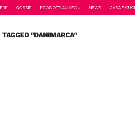
ERE
GOSSIP
PRODOTTI AMAZON
NEWS
CASA E CUC
 TAGGED "DANIMARCA"