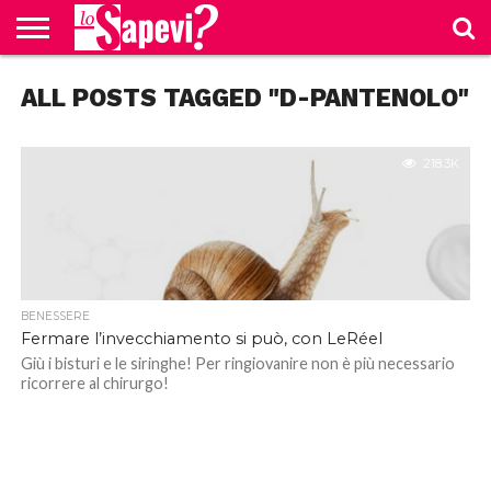
CURIOSITÀ
ALL POSTS TAGGED "D-PANTENOLO"
BENESSERE
GOSSIP
PRODOTTI
NEWS
CASA E
AMAZON
CUCINA
218.3K
BENESSERE
Fermare l’invecchiamento si può, con LeRéel
Giù i bisturi e le siringhe! Per ringiovanire non è più necessario
ricorrere al chirurgo!