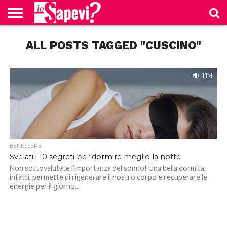
CURIOSITÀ
ALL POSTS TAGGED "CUSCINO"
BENESSERE
GOSSIP
PRODOTTI
NEWS
CASA E
AMAZON
CUCINA
1.1M
BENESSERE
Svelati i 10 segreti per dormire meglio la notte
Non sottovalutate l’importanza del sonno! Una bella dormita,
infatti, permette di rigenerare il nostro corpo e recuperare le
energie per il giorno...