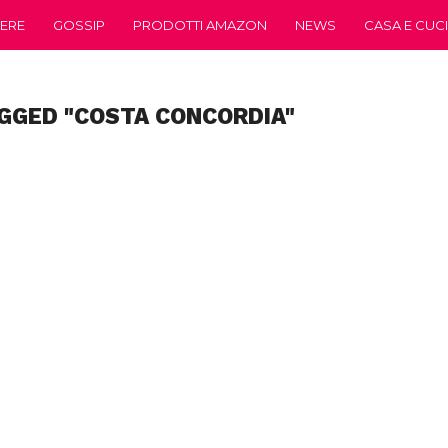
ERE
GOSSIP
PRODOTTI AMAZON
NEWS
CASA E CUC
GGED "COSTA CONCORDIA"