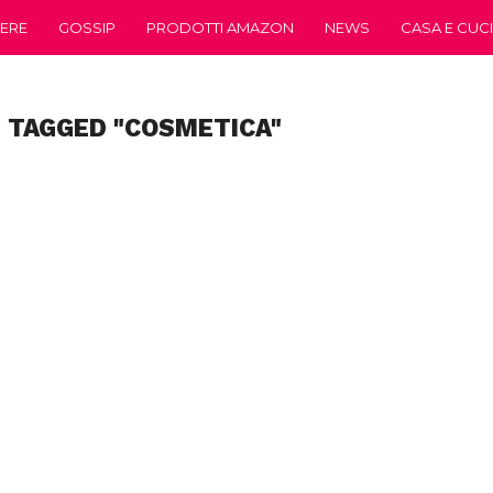
ERE
GOSSIP
PRODOTTI AMAZON
NEWS
CASA E CUC
 TAGGED "COSMETICA"