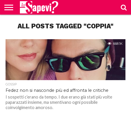
CURIOSITÀ
ALL POSTS TAGGED "COPPIA"
BENESSERE
GOSSIP
PRODOTTI
NEWS
CASA E
AMAZON
CUCINA
668.1K
GOSSIP
Fedez non si nasconde più ed affronta le critiche
I sospetti c’erano da tempo. I due erano già stati più volte
paparazzati insieme, ma smentivano ogni possibile
coinvolgimento amoroso.