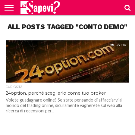
CURIOSITÀ
ALL POSTS TAGGED "CONTO DEMO"
BENESSERE
GOSSIP
PRODOTTI
NEWS
CASA E
AMAZON
CUCINA
350.9K
CURIOSITÀ
24option, perché sceglierlo come tuo broker
Volete guadagnare online? Se state pensando di affacciarvi al
mondo del trading online, sicuramente vagherete sul web alla
ricerca di recensioni per...