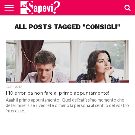
CURIOSITÀ
ALL POSTS TAGGED "CONSIGLI"
BENESSERE
GOSSIP
PRODOTTI
NEWS
CASA E
AMAZON
CUCINA
1.2M
CURIOSITÀ
I 10 errori da non fare al primo appuntamento!
Aaah il primo appuntamento! Quel delicatissimo momento che
determinerà se rivedrete o meno la persona al centro del vostro
interesse.