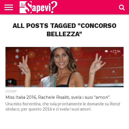
CURIOSITÀ
ALL POSTS TAGGED "CONCORSO
BENESSERE
GOSSIP
PRODOTTI
NEWS
CASA E
AMAZON
CUCINA
BELLEZZA"
427.5K
GOSSIP
Miss Italia 2016, Rachele Risaliti, svela i suoi “amori”.
Una miss fiorentina, che svia prontamente le domande su Renzi
sindaco, per questo 2016 e ci svela i suoi amori.