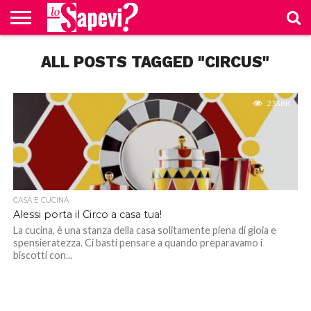
CURIOSITÀ
ALL POSTS TAGGED "CIRCUS"
BENESSERE
GOSSIP
PRODOTTI
NEWS
CASA E
AMAZON
CUCINA
233.8K
CASA E CUCINA
Alessi porta il Circo a casa tua!
La cucina, è una stanza della casa solitamente piena di gioia e
spensieratezza. Ci basti pensare a quando preparavamo i
biscotti con...