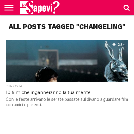
CURIOSITÀ
ALL POSTS TAGGED "CHANGELING"
BENESSERE
GOSSIP
PRODOTTI
NEWS
CASA E
AMAZON
CUCINA
2.8M
CURIOSITÀ
10 film che inganneranno la tua mente!
Con le feste arrivano le serate passate sul divano a guardare film
con amici e parenti.