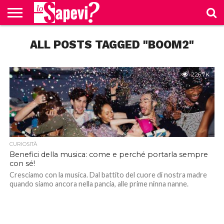
CURIOSITÀ
ALL POSTS TAGGED "BOOM2"
BENESSERE
GOSSIP
PRODOTTI
NEWS
CASA E
AMAZON
CUCINA
226.7K
CURIOSITÀ
Benefici della musica: come e perché portarla sempre
con sé!
Cresciamo con la musica. Dal battito del cuore di nostra madre
quando siamo ancora nella pancia, alle prime ninna nanne.