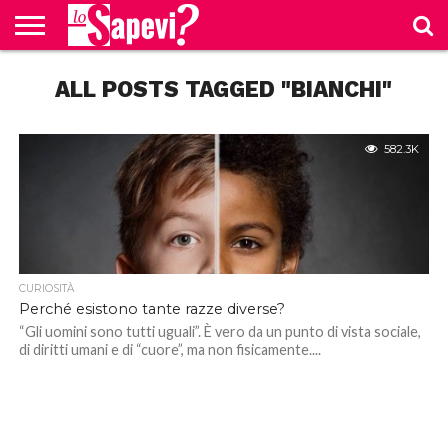
CURIOSITÀ
ALL POSTS TAGGED "BIANCHI"
BENESSERE
GOSSIP
PRODOTTI
NEWS
CASA E
AMAZON
CUCINA
582.3K
CURIOSITÀ
Perché esistono tante razze diverse?
“Gli uomini sono tutti uguali”. È vero da un punto di vista sociale,
di diritti umani e di “cuore”, ma non fisicamente....