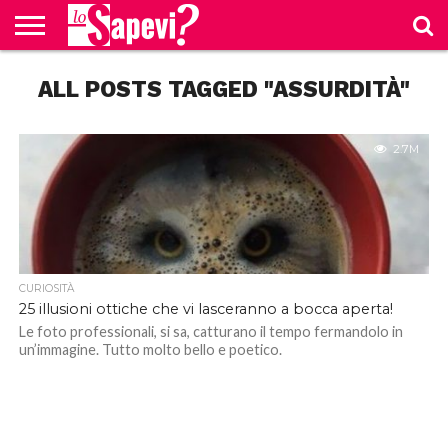
CURIOSITÀ
ALL POSTS TAGGED "ASSURDITÀ"
BENESSERE
GOSSIP
PRODOTTI
NEWS
CASA E
AMAZON
CUCINA
2.7M
CURIOSITÀ
25 illusioni ottiche che vi lasceranno a bocca aperta!
Le foto professionali, si sa, catturano il tempo fermandolo in
un’immagine. Tutto molto bello e poetico.