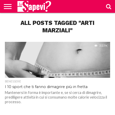
CURIOSITÀ
ALL POSTS TAGGED "ARTI
BENESSERE
GOSSIP
PRODOTTI
NEWS
CASA E
AMAZON
CUCINA
MARZIALI"
313.7K
BENESSERE
I 10 sport che ti fanno dimagrire più in fretta
Mantenersi in forma è importante e, se si cerca di dimagrire,
prediligere attività in cui si consumano molte calorie velocizza il
processo.