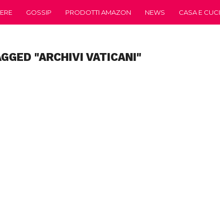
ERE
GOSSIP
PRODOTTI AMAZON
NEWS
CASA E CUC
GGED "ARCHIVI VATICANI"