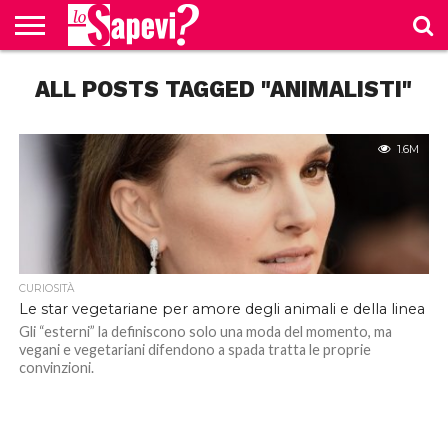
CURIOSITÀ
ALL POSTS TAGGED "ANIMALISTI"
BENESSERE
GOSSIP
PRODOTTI
NEWS
CASA E
AMAZON
CUCINA
1.6M
CURIOSITÀ
Le star vegetariane per amore degli animali e della linea
Gli “esterni” la definiscono solo una moda del momento, ma
vegani e vegetariani difendono a spada tratta le proprie
convinzioni.