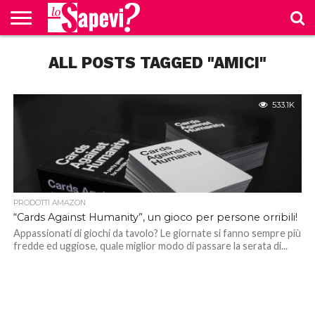
CURIOSITÀ
ALL POSTS TAGGED "AMICI"
BENESSERE
GOSSIP
PRODOTTI
NEWS
CASA E
AMAZON
CUCINA
533.1K
PRODOTTI AMAZON
“Cards Against Humanity”, un gioco per persone orribili!
Appassionati di giochi da tavolo? Le giornate si fanno sempre più
fredde ed uggiose, quale miglior modo di passare la serata di...