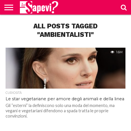
CURIOSITÀ
ALL POSTS TAGGED
BENESSERE
GOSSIP
PRODOTTI
NEWS
CASA E
AMAZON
CUCINA
"AMBIENTALISTI"
1.6M
CURIOSITÀ
Le star vegetariane per amore degli animali e della linea
Gli “esterni” la definiscono solo una moda del momento, ma
vegani e vegetariani difendono a spada tratta le proprie
convinzioni.