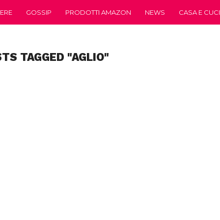
ERE
GOSSIP
PRODOTTI AMAZON
NEWS
CASA E CUC
STS TAGGED "AGLIO"