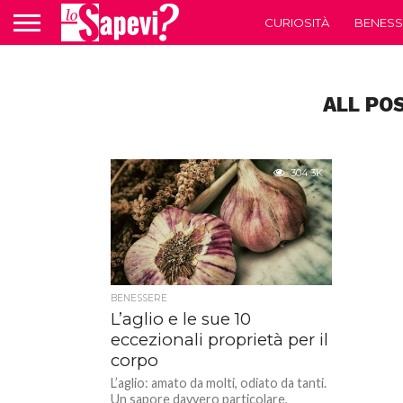
CURIOSITÀ
BENESS
ALL PO
304.3K
BENESSERE
L’aglio e le sue 10
eccezionali proprietà per il
corpo
L’aglio: amato da molti, odiato da tanti.
Un sapore davvero particolare,