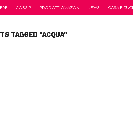
ERE
GOSSIP
PRODOTTI AMAZON
NEWS
CASA E CUC
STS TAGGED "ACQUA"