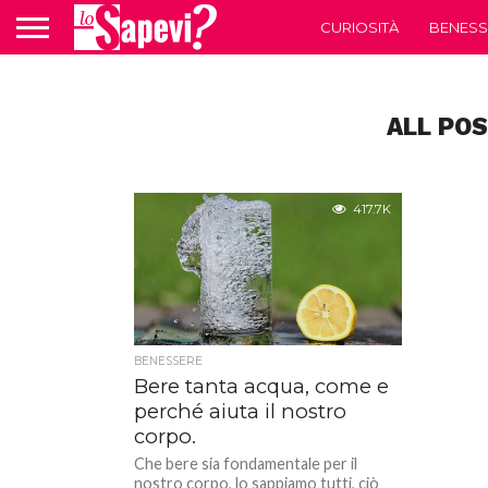
CURIOSITÀ
BENESS
ALL PO
417.7K
BENESSERE
Bere tanta acqua, come e
perché aiuta il nostro
corpo.
Che bere sia fondamentale per il
nostro corpo, lo sappiamo tutti, ciò