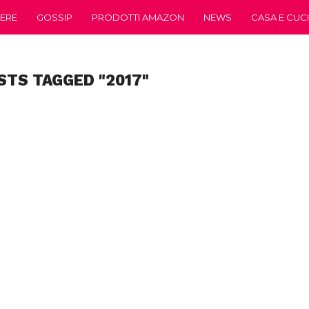
ERE
GOSSIP
PRODOTTI AMAZON
NEWS
CASA E CUC
STS TAGGED "2017"