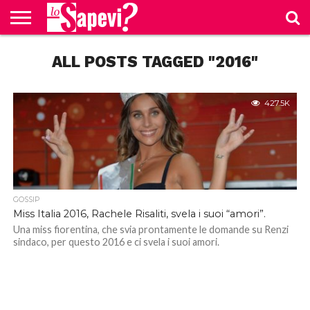
CURIOSITÀ
ALL POSTS TAGGED "2016"
BENESSERE
GOSSIP
PRODOTTI
NEWS
CASA E
AMAZON
CUCINA
427.5K
GOSSIP
Miss Italia 2016, Rachele Risaliti, svela i suoi “amori”.
Una miss fiorentina, che svia prontamente le domande su Renzi
sindaco, per questo 2016 e ci svela i suoi amori.