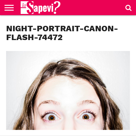
CURIOSITÀ
NIGHT-PORTRAIT-CANON-
BENESSERE
GOSSIP
PRODOTTI
NEWS
CASA E
AMAZON
CUCINA
FLASH-74472