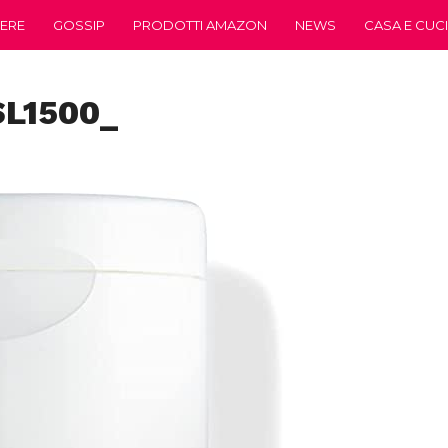
ERE
GOSSIP
PRODOTTI AMAZON
NEWS
CASA E CUC
SL1500_