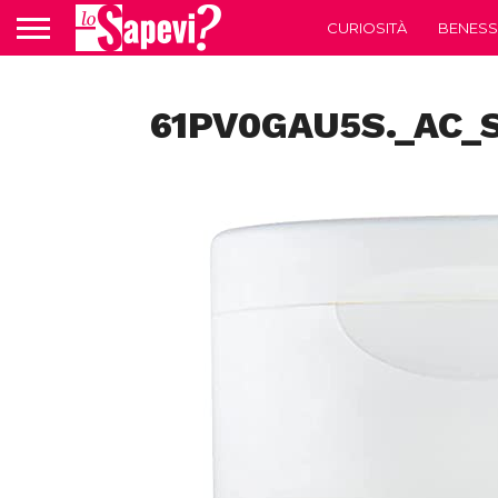
CURIOSITÀ
BENESS
61PV0GAU5S._AC_