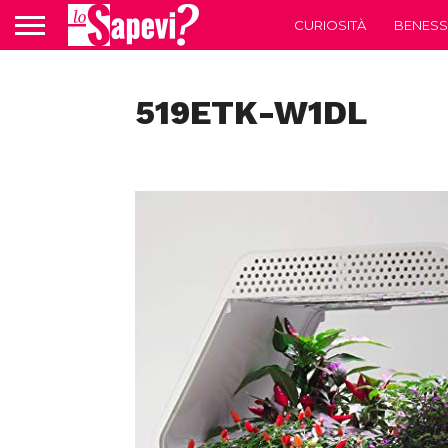
CURIOSITÀ
BENESS
519ETK-W1DL