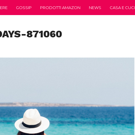
ERE
GOSSIP
PRODOTTI AMAZON
NEWS
CASA E CUC
AYS-871060