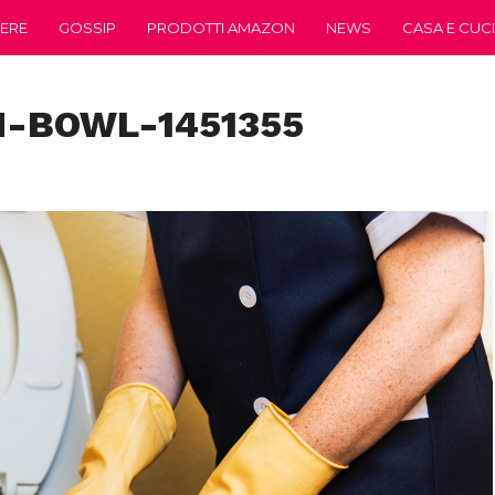
ERE
GOSSIP
PRODOTTI AMAZON
NEWS
CASA E CUC
-BOWL-1451355