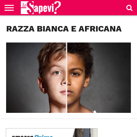
CURIOSITÀ
RAZZA BIANCA E AFRICANA
BENESSERE
GOSSIP
PRODOTTI
NEWS
CASA E
AMAZON
CUCINA