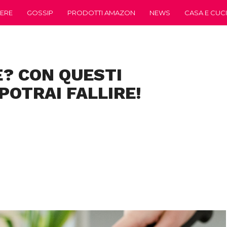
ERE
GOSSIP
PRODOTTI AMAZON
NEWS
CASA E CUC
E? CON QUESTI
POTRAI FALLIRE!