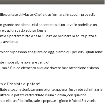
le puntate di MasterChef a trasformarci in cuochi provetti.
 un grande problema, ci si accontenta di un uovo in padella o un
 ospiti, scatta subito l’ansia!
ia e portare tutto a casa? Finire ad ordinare la solita pizza a
a avvilente.
ro non si possono sbagliare ed oggi siamo qui per dirvi quali sono!
te impossibile non fare centro!
, ma è l’unico elemento al quale dovete fare attenzione e siamo
to, è
l’insalata di patate
!
liate a tocchettoni, saranno pronte appena riuscirete ad infilzarle
uttare le patate raffreddate in una ciotola, con qualche
rella, un filo d’olio, sale e pepe…e il gioco è fatto! Servitela