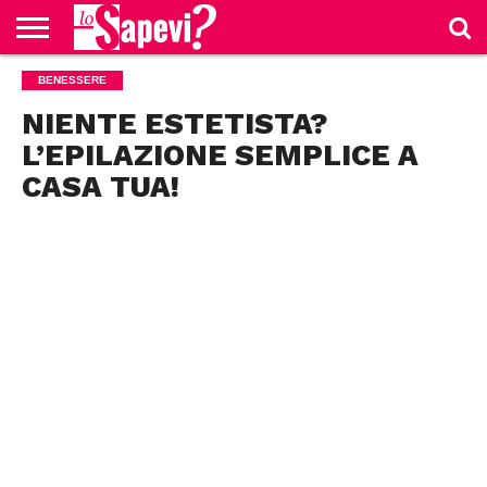
CURIOSITÀ
BENESSERE
BENESSERE
GOSSIP
PRODOTTI
NEWS
CASA E
AMAZON
CUCINA
NIENTE ESTETISTA?
L’EPILAZIONE SEMPLICE A
CASA TUA!