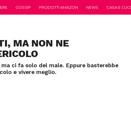
ERE
GOSSIP
PRODOTTI AMAZON
NEWS
CASA E CUC
TI, MA NON NE
ERICOLO
, ma ci fa solo del male. Eppure basterebbe
colo e vivere meglio.