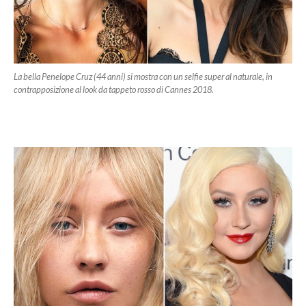
La bella Penelope Cruz (44 anni) si mostra con un selfie super al naturale, in
contrapposizione al look da tappeto rosso di Cannes 2018.