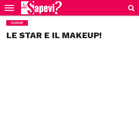
CURIOSITÀ
GOSSIP
BENESSERE
GOSSIP
PRODOTTI
NEWS
CASA E
AMAZON
CUCINA
LE STAR E IL MAKEUP!