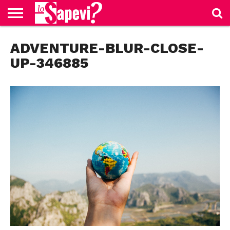
CURIOSITÀ
ADVENTURE-BLUR-CLOSE-
BENESSERE
GOSSIP
PRODOTTI
NEWS
CASA E
AMAZON
CUCINA
UP-346885