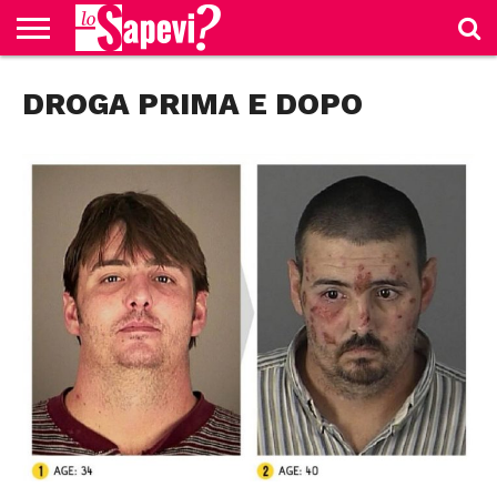
CURIOSITÀ
DROGA PRIMA E DOPO
BENESSERE
GOSSIP
PRODOTTI
NEWS
CASA E
AMAZON
CUCINA