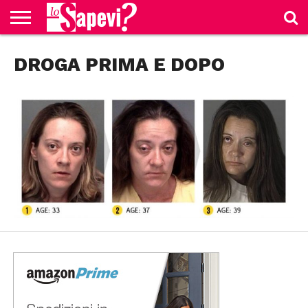
CURIOSITÀ
DROGA PRIMA E DOPO
BENESSERE
GOSSIP
PRODOTTI
NEWS
CASA E
AMAZON
CUCINA