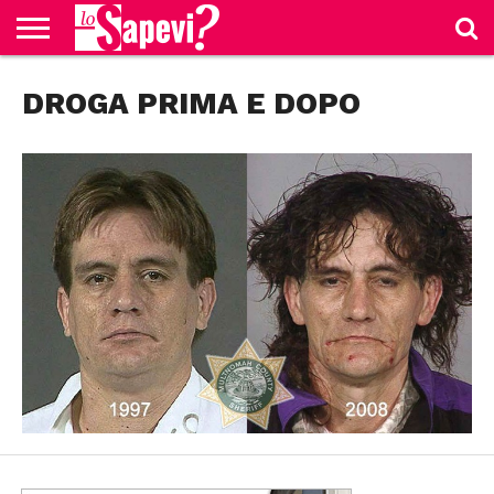
CURIOSITÀ
DROGA PRIMA E DOPO
BENESSERE
GOSSIP
PRODOTTI
NEWS
CASA E
AMAZON
CUCINA