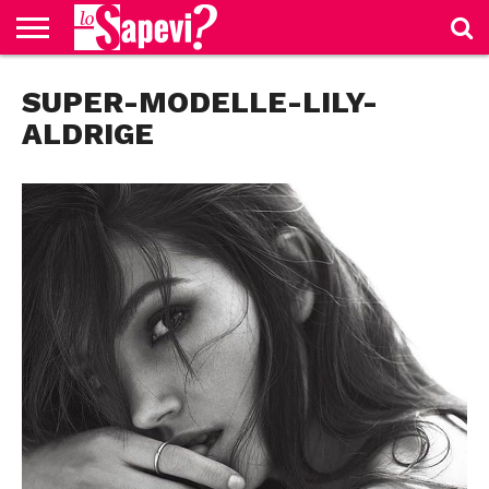
CURIOSITÀ
SUPER-MODELLE-LILY-
BENESSERE
GOSSIP
PRODOTTI
NEWS
CASA E
AMAZON
CUCINA
ALDRIGE